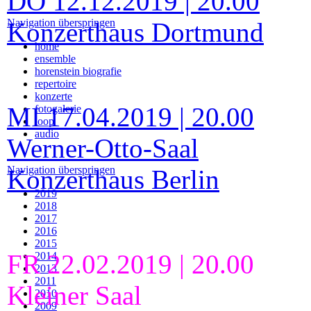
DO 12.12.2019 | 20.00
Navigation überspringen
Konzerthaus Dortmund
home
ensemble
horenstein biografie
repertoire
konzerte
MI 17.04.2019 | 20.00
fotogalerie
loop
audio
Werner-Otto-Saal
Navigation überspringen
Konzerthaus Berlin
2019
2018
2017
2016
2015
FR 22.02.2019 | 20.00
2014
2013
2011
Kleiner Saal
2010
2009