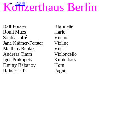
Konzerthaus Berlin
2008
Ralf Forster
Klarinette
Ronit Mues
Harfe
Sophia Jaffé
Violine
Jana Krämer-Forster
Violine
Matthias Benker
Viola
Andreas Timm
Violoncello
Igor Prokopets
Kontrabass
Dmitry Babanov
Horn
Rainer Luft
Fagott